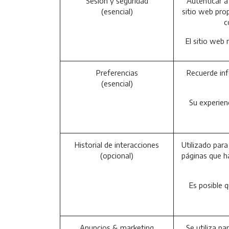
Sesión y seguridad
Autenticar a 
(esencial)
sitio web pro
c
El sitio web
Preferencias
Recuerde inf
(esencial)
Su experien
Historial de interacciones
Utilizado para
(opcional)
páginas que ha
Es posible 
Anuncios & marketing
Se utiliza p