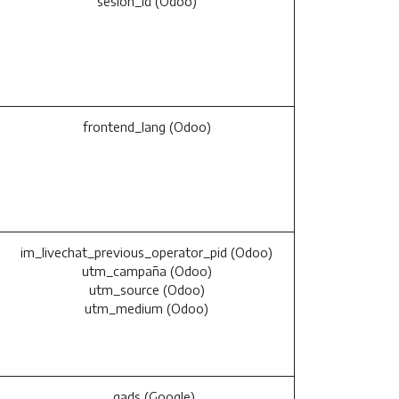
sesión_id (Odoo)
frontend_lang (Odoo)
im_livechat_previous_operator_pid (Odoo)
utm_campaña (Odoo)
utm_source (Odoo)
utm_medium (Odoo)
__gads (Google)