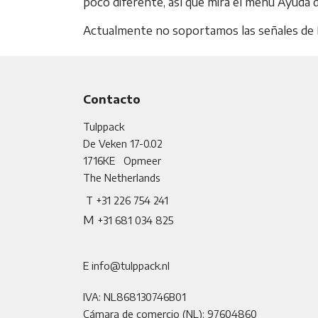
poco diferente, así que mira el menú Ayuda 
Actualmente no soportamos las señales de Do
Contacto
Tulppack
De Veken 17-0.02
1716KE
Opmeer
The Netherlands
T +31 226 754 241
M
+31 681 034 825
E info@tulppack.nl
IVA: NL868130746B01
Cámara de comercio (NL): 97604860