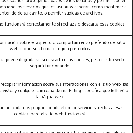
los usuarios, proteger los datos de los usuarios y permitir que el
porcione los servicios que los usuarios esperan, como mantener el
ontenido de su carrito, o permitir subidas de archivos.
 no funcionará correctamente si rechaza o descarta esas cookies.
ormación sobre el aspecto o comportamiento preferido del sitio
web, como su idioma o región preferidos.
cia puede degradarse si descarta esas cookies, pero el sitio web
seguirá funcionando.
 recopilar información sobre sus interacciones con el sitio web, las
 visto, y cualquier campaña de marketing específica que le llevó a
la página web.
que no podamos proporcionarle el mejor servicio si rechaza esas
cookies, pero el sitio web funcionará.
ara hacer publicidad más atractivo para los usuarios y más valioso