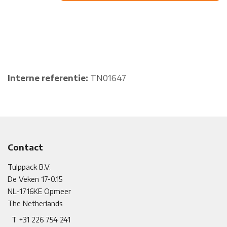
Koop nu
Interne referentie:
TN01647
Contact
Tulppack B.V.
De Veken 17-0.15
NL-1716KE
​
Opmeer
The Netherlands
T +31 226 754 241