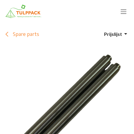
Overslaan naar inhoud
Spare parts
Prijslijst