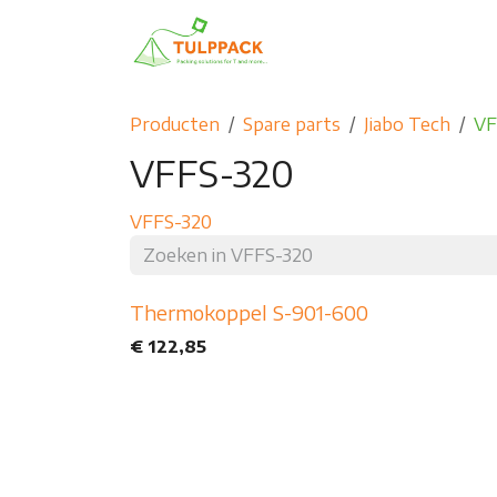
Overslaan naar inhoud
Home
Producten
G
Producten
Spare parts
Jiabo Tech
VF
VFFS-320
VFFS-320
Thermokoppel S-901-600
€
122,85