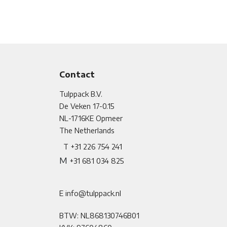
Contact
Tulppack B.V.
De Veken 17-0.15
NL-1716KE
​
Opmeer
The Netherlands
T +31 226 754 241
M
+31 681 034 825
E info@tulppack.nl
BTW: NL868130746B01