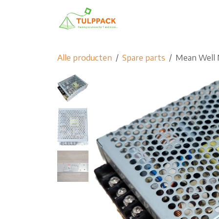
Overslaan naar inhoud
Home
Producten
G
Alle producten
Spare parts
Mean Well 