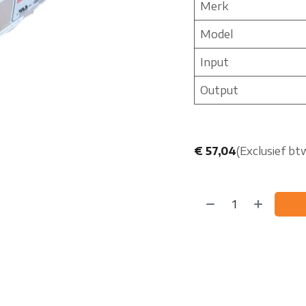
Merk
Model
Input
Output
€
57,04
(Exclusief bt
Koop nu