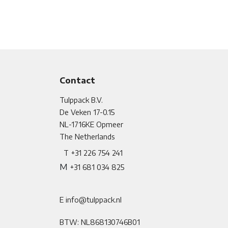
Contact
Tulppack B.V.
De Veken 17-0.15
NL-1716KE
​
Opmeer
The Netherlands
T +31 226 754 241
M
+31 681 034 825
E info@tulppack.nl
BTW: NL868130746B01