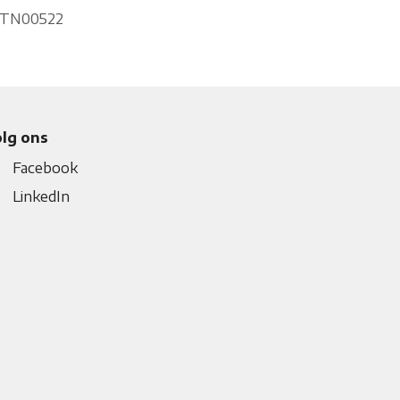
TN00522
lg ons
Facebook
LinkedIn