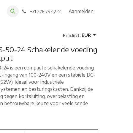
Aanmelden
+31 226 75 42 41
EUR
Prijslijst:
-50-24 Schakelende voeding
tput
-24 is een compacte schakelende voeding
C-ingang van 100-240V en een stabiele DC-
52W). Ideaal voor industriële
systemen en besturingskasten. Dankzij de
g tegen kortsluiting, overbelasting en
een betrouwbare keuze voor veeleisende