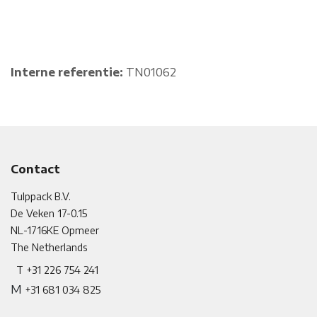
Interne referentie:
TN01062
Contact
Tulppack B.V.
De Veken 17-0.15
NL-1716KE
​
Opmeer
The Netherlands
T +31 226 754 241
M
+31 681 034 825