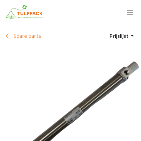
Overslaan naar inhoud
Spare parts
Prijslijst