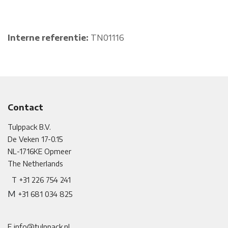
Interne referentie:
TN01116
Contact
Tulppack B.V.
De Veken 17-0.15
NL-1716KE
​
Opmeer
The Netherlands
T +31 226 754 241
M
+31 681 034 825
E info@tulppack.nl