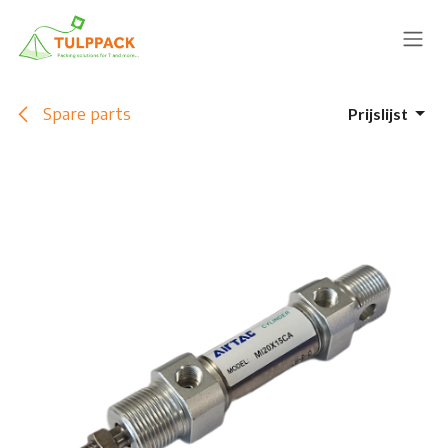
Overslaan naar inhoud
Spare parts
Prijslijst